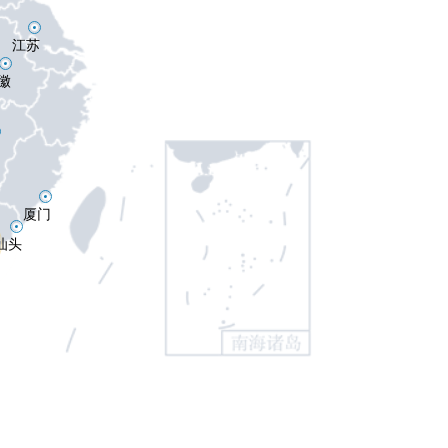
江苏
徽
厦门
汕头