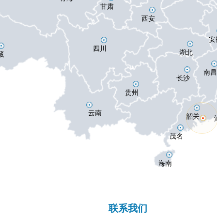
甘肃
西安
安
四川
湖北
藏
南昌
长沙
贵州
云南
韶关
茂名
海南
联系我们