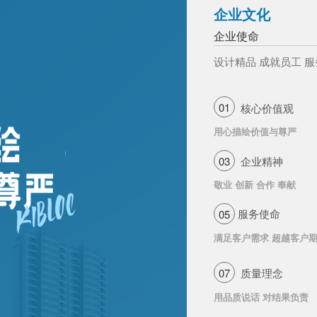
企业文化
企业使命
设计精品 成就员工 服
01
核心价值观
用心描绘价值与尊严
03
企业精神
敬业 创新 合作 奉献
服务使命
05
满足客户需求 超越客户
07
质量理念
用品质说话 对结果负责