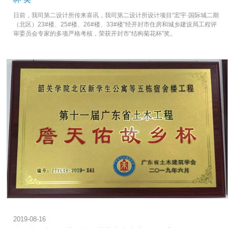
日前，我司第二设计所传来喜讯，我司第二设计所设计项目“宏宇·国际城二期
（北区）23#楼、25#楼、26#楼、33#楼”经开封市住房和城乡建设局工程评
审委员会专家的多项严格考核，荣获开封市“结构菊花杯”奖。
2019-08-16