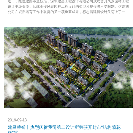
近日，经住建部审查核准，深圳建昌工程设计有限公司成功晋升风景园林工程
设计甲级资质，从此承接风景园林工程设计的类型和规模将不受限制。这是我
公司在资质培育工作中取得的又一项重要成果，标志着建昌设计又迈上了一个
新的台阶，实现了工程设计双甲资质，有助于扩大公司的品牌影响力，提升公
司在建筑工程设计的核心竞争力，为设计院未来的发展创造了新的平台，对公
司建筑业务的拓展具有重大意义！
2019-09-13
建昌荣誉丨热烈庆贺我司第二设计所荣获开封市“结构菊花
杯”奖