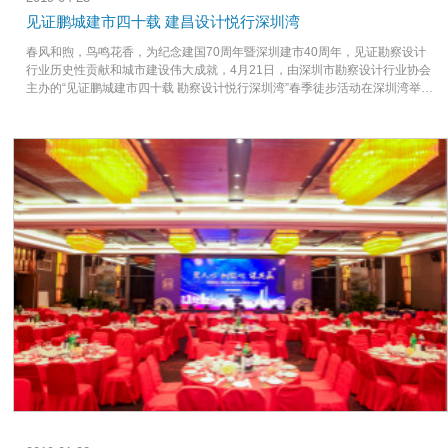
见证鹏城建市四十载 建昌设计悦行深圳湾
春风和煦，鸟鸣花香，为纪念建国70周年暨深圳建市40周年，见证勘察设计
行业历史性贡献和城市建设伟大成就，4月21日，由深圳市勘察设计行业协会
主办的“见证鹏城建市四十载 勘察设计悦行深圳湾”春季徒步活动在深圳湾举
行，建昌设计积极响应此次徒步之行，有近40家会员单位约200人参加了本次
活动。